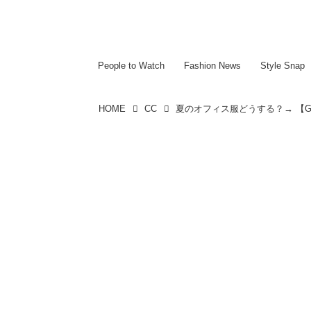
~~~~~~~~~~~
~~~~~~~~~~~
People to Watch
Fashion News
Style Snap
HOME
CC