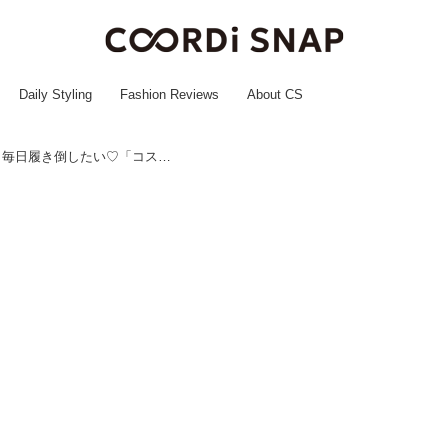
Daily Styling
Fashion Reviews
About CS
えっ、1900円！？【ワークマン】毎日履き倒したい♡「コスパ抜群シューズ」