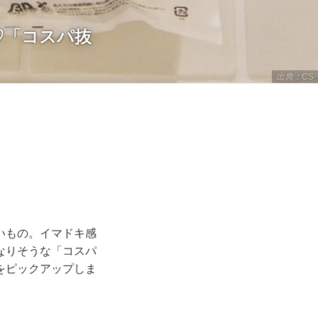
♡「コスパ抜
出典：CS
いもの。イマドキ感
なりそうな「コスパ
をピックアップしま