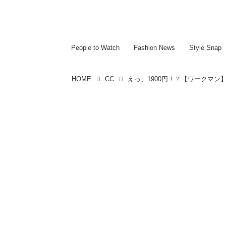
~~~~~~~~~~~
~~~~~~~~~~~
People to Watch
Fashion News
Style Snap
HOME
CC