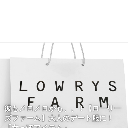
彼もメロメロかも、、！【ローリー
ズファーム】大人のデート服に！
「女っぽアイテム」