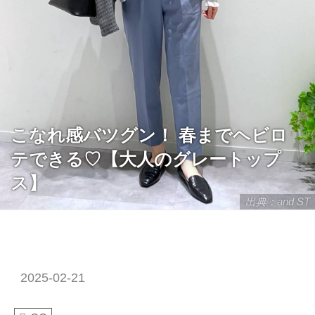
こなれ感バツグン！ 春までヘビロ
テできる♡【大人のグレートップ
ス】
出典：and ST
2025-02-21