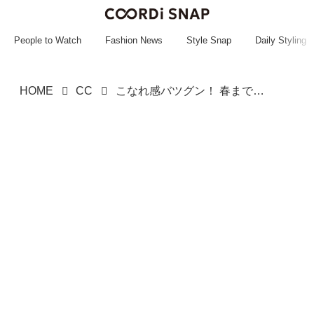
~~~~~~~~~~~
~~~~~~~~~~~
People to Watch
Fashion News
Style Snap
Daily Styling
HOME
CC
こなれ感バツグン！ 春までヘビロテできる♡【大人のグレートップス】