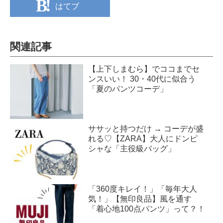
はてブ
関連記事
【上下しまむら】でココまでセ
ンスいい！ 30・40代に似合う
「夏のパンツコーデ」
ササッと持つだけ → コーデが盛
れる♡【ZARA】大人にドンピ
シャな「主役級バッグ」
「360度キレイ！」「毎年大人
気！」【無印良品】風を通す
「着心地100点パンツ」って？！