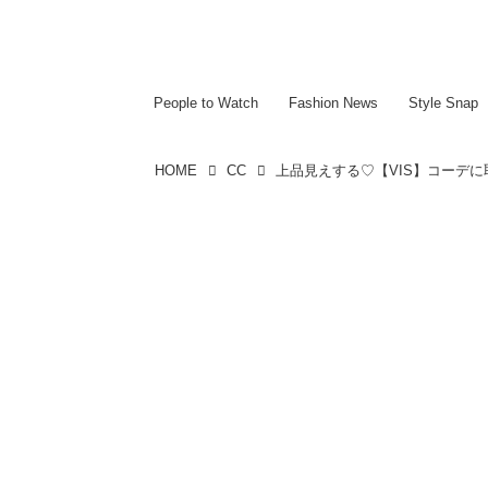
~~~~~~~~~~~
~~~~~~~~~~~
People to Watch
Fashion News
Style Snap
HOME
CC