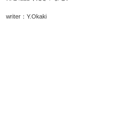
writer：Y.Okaki