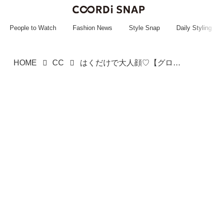
~~~~~~~~~~~
~~~~~~~~~~~
People to Watch
Fashion News
Style Snap
Daily Styling
HOME
CC
はくだけで大人顔♡【グローバルワーク】無双できる！「ロングスカート」