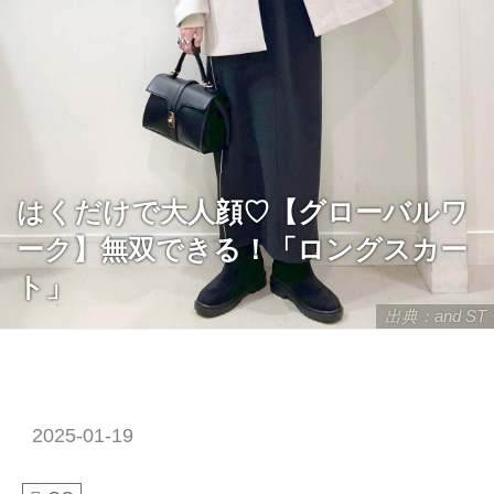
はくだけで大人顔♡【グローバルワ
ーク】無双できる！「ロングスカー
ト」
出典：and ST
2025-01-19