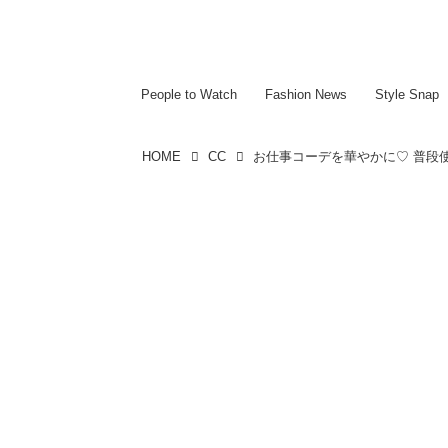
~~~~~~~~~~~
~~~~~~~~~~~
People to Watch
Fashion News
Style Snap
HOME
CC