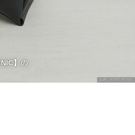
NIC】の
出典：ROPÉ PICNIC