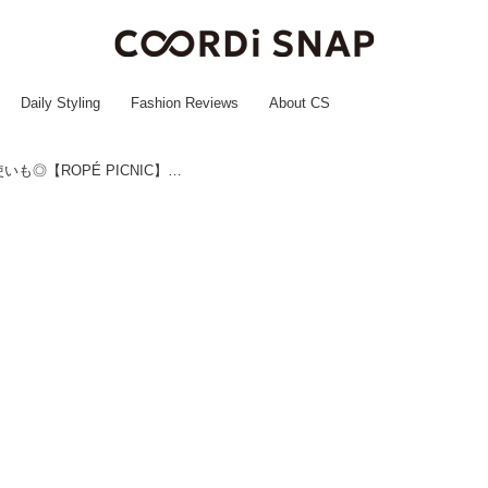
Daily Styling
Fashion Reviews
About CS
お仕事コーデを華やかに♡ 普段使いも◎【ROPÉ PICNIC】の「通勤バッグ」