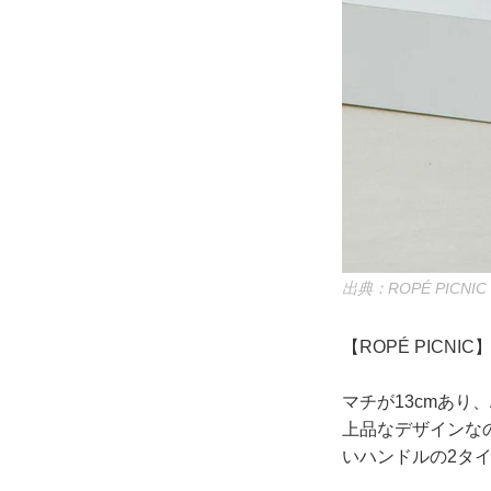
出典：ROPÉ PICNIC
【ROPÉ PIC
マチが13cmあり
上品なデザインな
いハンドルの2タ