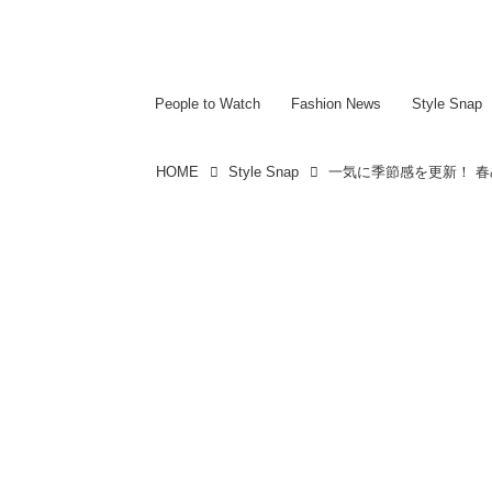
~~~~~~~~~~~
~~~~~~~~~~~
People to Watch
Fashion News
Style Snap
HOME
Style Snap