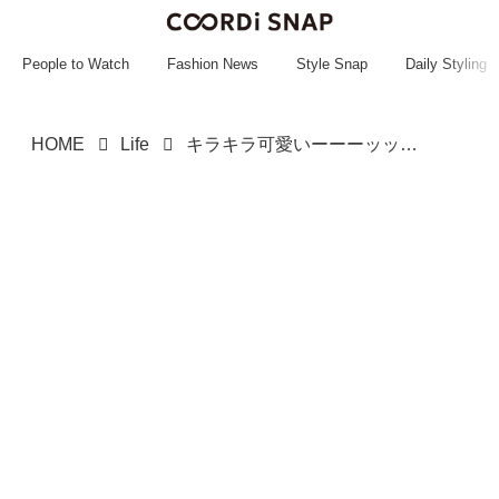
~~~~~~~~~~~
~~~~~~~~~~~
People to Watch
Fashion News
Style Snap
Daily Styling
HOME
Life
キラキラ可愛いーーーッッ！！【Can★Do】見つけたら即買い推奨♡「シール」をチェック