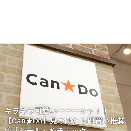
キラキラ可愛いーーーッッ！！
【Can★Do】見つけたら即買い推奨
♡「シール」をチェック