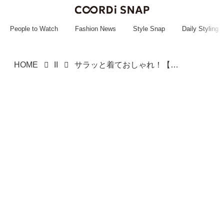
~~~~~~~~~~~
~~~~~~~~~~~
People to Watch
Fashion News
Style Snap
Daily Styling
HOME
II
サラッと着ておしゃれ！【しまむら】で買える「おすすめTシャツ」