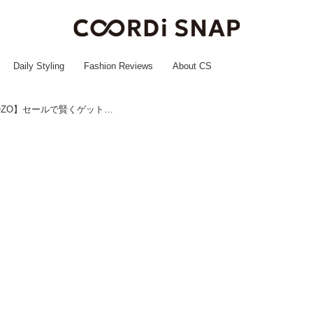
Daily Styling
Fashion Reviews
About CS
『1,000円切ってる』だと！？【ZOZO】セールで賢くゲットした「お値打ちトップス」