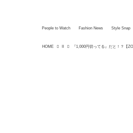
~~~~~~~~~~~
~~~~~~~~~~~
People to Watch
Fashion News
Style Snap
HOME
II