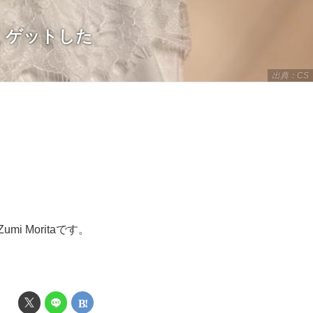
賢くゲットした
出典：CS
 Moritaです。