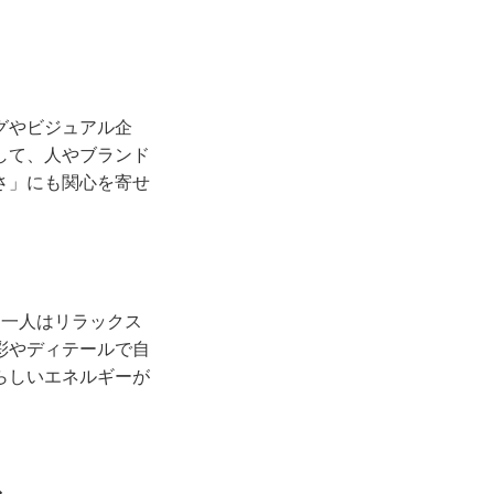
グやビジュアル企
して、人やブランド
さ」にも関心を寄せ
。一人はリラックス
彩やディテールで自
らしいエネルギーが
ル