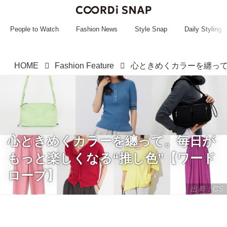
~~~~~~~~~~~
~~~~~~~~~~~
People to Watch
Fashion News
Style Snap
Daily Styling
HOME
Fashion Feature
心ときめくカラーを纏って。毎日が
もっと楽しくなる“推し色”【ワード
ローブ】
出典：CS