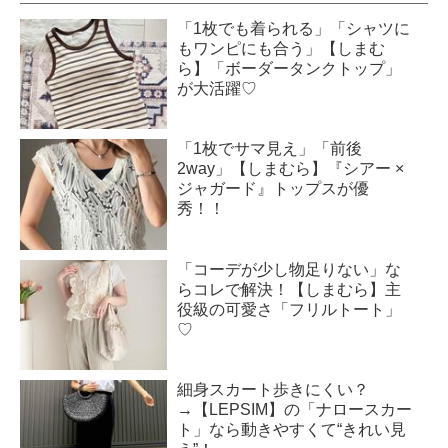
「1枚でも着られる」「シャツに
もワンピにも合う」【しまむ
ら】「ボーダータンクトップ」
が大活躍♡
「1枚でサマ見え」「前後
2way」【しまむら】『シアー ×
ジャガード』トップスが優
秀！！
「コーデが少し物足りない」な
らコレで解決！【しまむら】主
役級の可愛さ「フリルトート」
♡
細身スカート歩きにくい？
→【LEPSIM】の「ナロースカー
ト」なら動きやすくて“きれい見