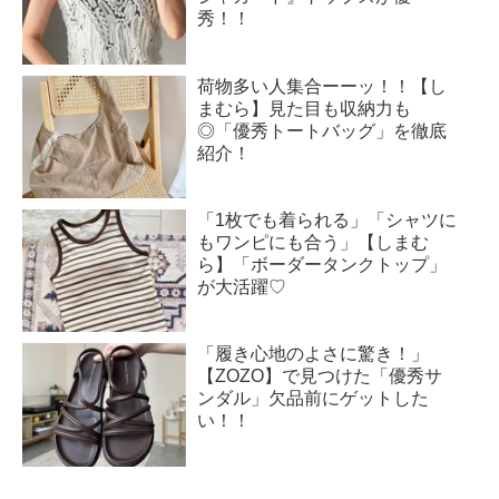
秀！！
荷物多い人集合ーーッ！！【し
まむら】見た目も収納力も
◎「優秀トートバッグ」を徹底
紹介！
「1枚でも着られる」「シャツに
もワンピにも合う」【しまむ
ら】「ボーダータンクトップ」
が大活躍♡
「履き心地のよさに驚き！」
【ZOZO】で見つけた「優秀サ
ンダル」欠品前にゲットした
い！！