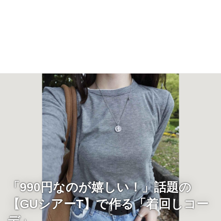
「990円なのが嬉しい！」話題の
【GUシアーT】で作る「着回しコー
デ」