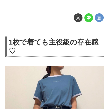
1枚で着ても主役級の存在感
♡