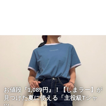
お値段『1,089円』！【しまラー】が
見つけた夏に使える「主役級Tシャ
ツ」