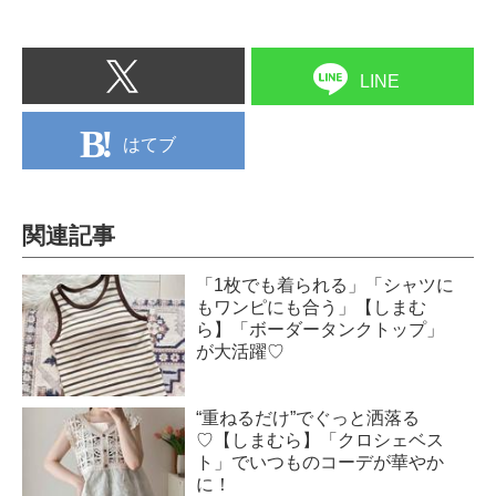
LINE
はてブ
関連記事
「1枚でも着られる」「シャツに
もワンピにも合う」【しまむ
ら】「ボーダータンクトップ」
が大活躍♡
“重ねるだけ”でぐっと洒落る
♡【しまむら】「クロシェベス
ト」でいつものコーデが華やか
に！