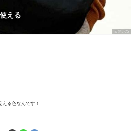
に使える
出典：CS
見える色なんです！