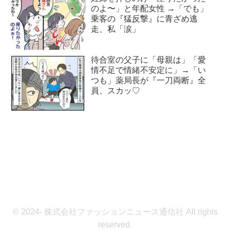
のよ〜」と年配女性 →「でも」
乗客の『猛反撃』に青ざめ逃
走、私「涙」
待合室の父子に「母親は」「愛
情不足で情緒不安定に」→「い
つも」薬局長が『一刀両断』全
員、スカッ♡
© 2024- 株式会社ファッションニュース通信社 All rights
reserved.