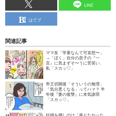
LINE
はてブ
関連記事
ママ友「学童なんて可哀想〜」
→「ぼく」自分の息子の『一
言』に気まずそ〜うに苦笑い、
私「スカッ♡」
帝王切開後「そういうの無理」
「気分悪くなる」ってハァ？ 半
年後『妻の復讐』に本気謝罪
「スカッ♡」
妊婦を押しのけ「座りたかった