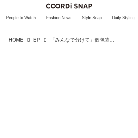
~~~~~~~~~~~
~~~~~~~~~~~
People to Watch
Fashion News
Style Snap
Daily Styling
HOME
EP
「みんなで分けて」個包装じゃないお土産が面倒くさい！ 意図せず『反省させた一言』に「よくやった」