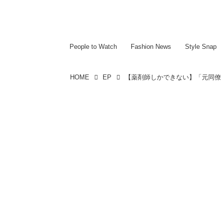
~~~~~~~~~~~
~~~~~~~~~~~
People to Watch
Fashion News
Style Snap
HOME
EP