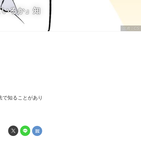
ているか』知
出典：CS
法で知ることがあり