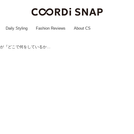
Daily Styling
Fashion Reviews
About CS
【薬剤師しかできない】「元同僚が『どこで何をしているか』知る方法」が「ドラマみたい」「ほぼ刑事」