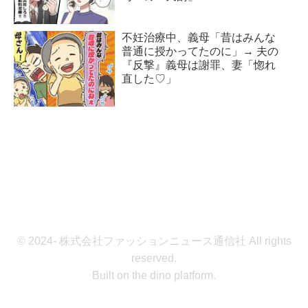
不妊治療中、義母「昔はみんな
普通に授かってたのに」→ 夫の
『反撃』義母は謝罪、妻「惚れ
直した♡」
© 2024- 株式会社ファッションニュース通信社 All rights
reserved.
Built on
the dino platform
.