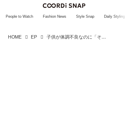
~~~~~~~~~~~
~~~~~~~~~~~
People to Watch
Fashion News
Style Snap
Daily Styling
HOME
EP
子供が体調不良なのに「そんな『特別な休み』はやれない」→ 後日、上司に届いた『辞令』に「まさか」