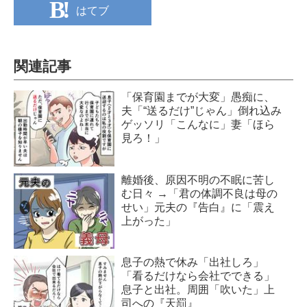
はてブ
関連記事
「保育園までが大変」愚痴に、
夫「“送るだけ”じゃん」倒れ込み
ゲッソリ「こんなに」妻「ほら
見ろ！」
離婚後、原因不明の不眠に苦し
む日々 →「君の体調不良は母の
せい」元夫の『告白』に「震え
上がった」
息子の熱で休み「出社しろ」
「看るだけなら会社でできる」
息子と出社。周囲「吹いた」上
司への『天罰』