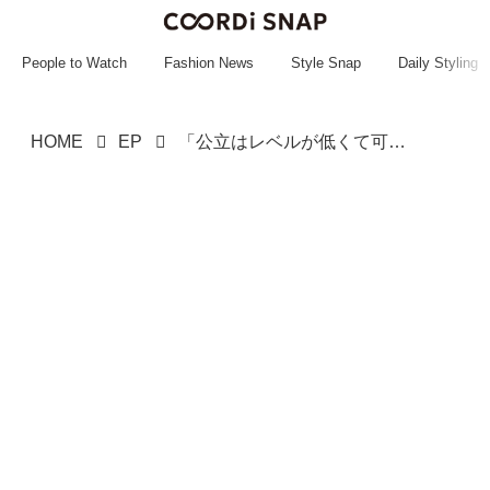
~~~~~~~~~~~
~~~~~~~~~~~
People to Watch
Fashion News
Style Snap
Daily Styling
HOME
EP
「公立はレベルが低くて可哀想」見下すママ友に、入学式で遭遇 →「あっ、、」真っ赤になり逃げたワケ