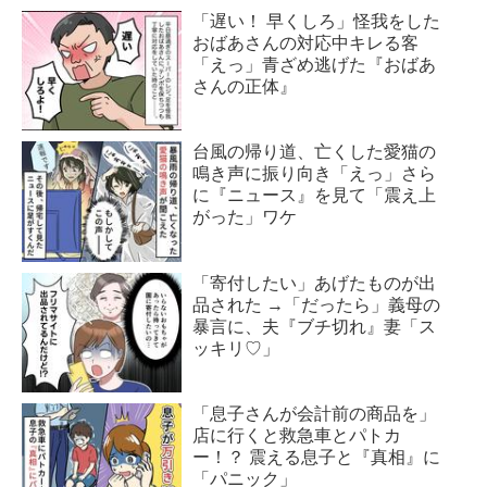
「遅い！ 早くしろ」怪我をした
おばあさんの対応中キレる客
「えっ」青ざめ逃げた『おばあ
さんの正体』
台風の帰り道、亡くした愛猫の
鳴き声に振り向き「えっ」さら
に『ニュース』を見て「震え上
がった」ワケ
「寄付したい」あげたものが出
品された →「だったら」義母の
暴言に、夫『ブチ切れ』妻「ス
ッキリ♡」
「息子さんが会計前の商品を」
店に行くと救急車とパトカ
ー！？ 震える息子と『真相』に
「パニック」