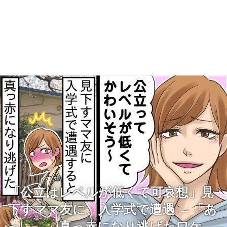
「公立はレベルが低くて可哀想」見
下すママ友に、入学式で遭遇 →「あ
っ、、」真っ赤になり逃げたワケ