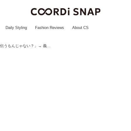
Daily Styling
Fashion Reviews
About CS
初めての義実家、夫「母さんを手伝うもんじゃない？」→ 義母「あんた」夫は苦笑い、妻は「安心♡」