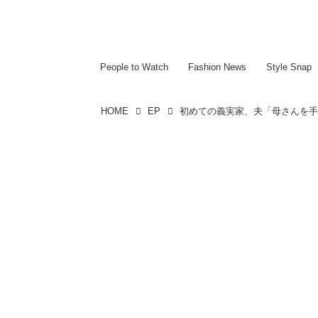
~~~~~~~~~~~
~~~~~~~~~~~
People to Watch
Fashion News
Style Snap
HOME
EP