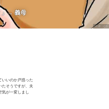
」→ 義母
出典：CS
ていいのか戸惑った
いたそうですが、夫
空気が一変しまし