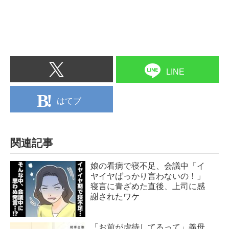
LINE
はてブ
関連記事
娘の看病で寝不足、会議中「イ
ヤイヤばっかり言わないの！」
寝言に青ざめた直後、上司に感
謝されたワケ
「お前が虐待してるって」義母