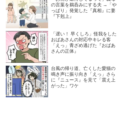
の言葉を鵜呑みにする夫 →「や
っぱり」発覚した『真相』に妻
『下剋上』
「遅い！ 早くしろ」怪我をした
おばあさんの対応中キレる客
「えっ」青ざめ逃げた『おばあ
さんの正体』
台風の帰り道、亡くした愛猫の
鳴き声に振り向き「えっ」さら
に『ニュース』を見て「震え上
がった」ワケ