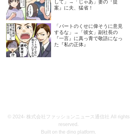
して」→「じゃあ」妻の『提
案』に夫、猛省！
「パートのくせに偉そうに意見
するな」→「彼女」副社長の
『一言』に真っ青で敬語になっ
た『私の正体』
© 2024- 株式会社ファッションニュース通信社 All rights
reserved.
Built on
the dino platform
.