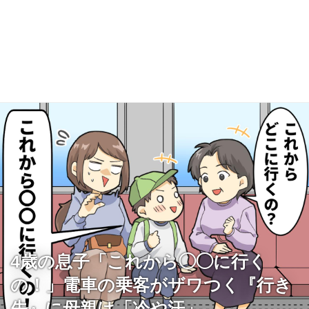
4歳の息子「これから◯◯に行く
の！」電車の乗客がザワつく『行き
先』に母親は「冷や汗」