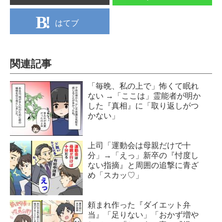
はてブ
関連記事
「毎晩、私の上で」怖くて眠れ
ない →「ここは」霊能者が明か
した『真相』に「取り返しがつ
かない」
上司「運動会は母親だけで十
分」→「えっ」新卒の『忖度し
ない指摘』と周囲の追撃に青ざ
め「スカッ♡」
頼まれ作った『ダイエット弁
当』「足りない」「おかず増や