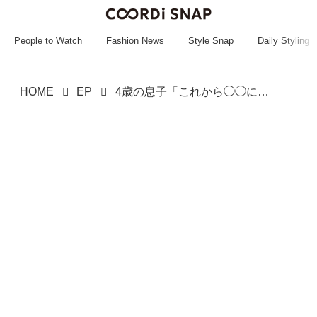
~~~~~~~~~~~
~~~~~~~~~~~
People to Watch
Fashion News
Style Snap
Daily Styling
HOME
EP
4歳の息子「これから◯◯に行くの！」電車の乗客がザワつく『行き先』に母親は「冷や汗」