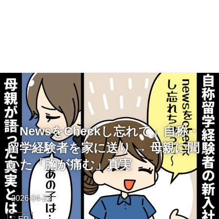
「NewsをCheckし忘れて」自称・
留学経験者を家に送り → 母親に聞
いた「胸が痛む」真実
2026-04-23