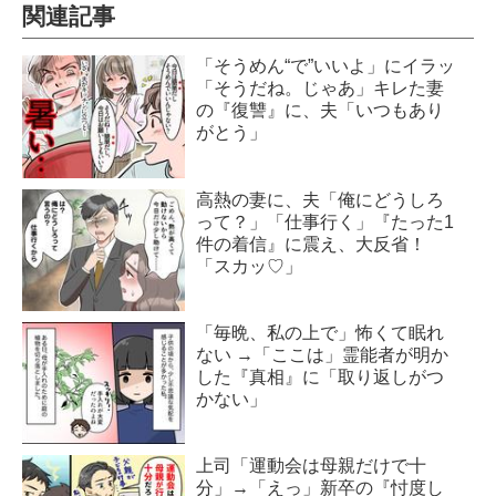
関連記事
「そうめん“で”いいよ」にイラッ
「そうだね。じゃあ」キレた妻
の『復讐』に、夫「いつもあり
がとう」
高熱の妻に、夫「俺にどうしろ
って？」「仕事行く」『たった1
件の着信』に震え、大反省！
「スカッ♡」
「毎晩、私の上で」怖くて眠れ
ない →「ここは」霊能者が明か
した『真相』に「取り返しがつ
かない」
上司「運動会は母親だけで十
分」→「えっ」新卒の『忖度し