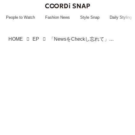
~~~~~~~~~~~
~~~~~~~~~~~
People to Watch
Fashion News
Style Snap
Daily Styling
HOME
EP
「NewsをCheckし忘れて」自称・留学経験者を家に送り → 母親に聞いた「胸が痛む」真実