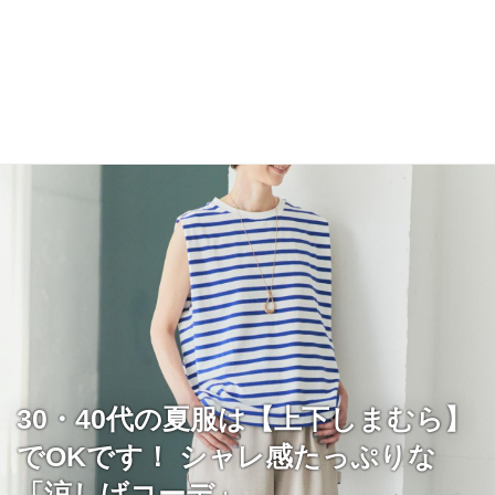
30・40代の夏服は【上下しまむら】
でOKです！ シャレ感たっぷりな
「涼しげコーデ」