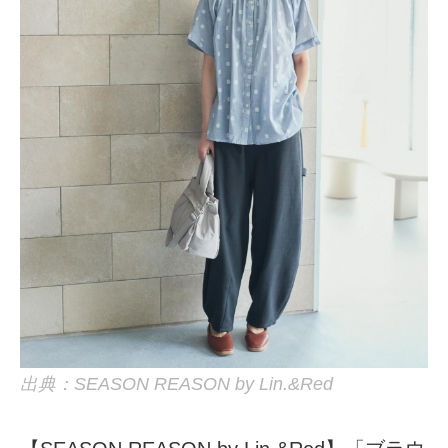
出典：SEASON REASON by Lin.&Red