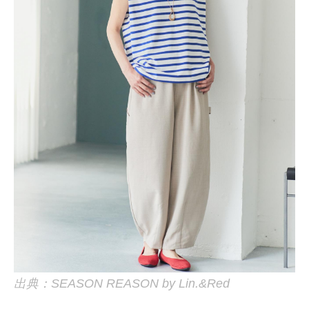
出典：SEASON REASON by Lin.&Red