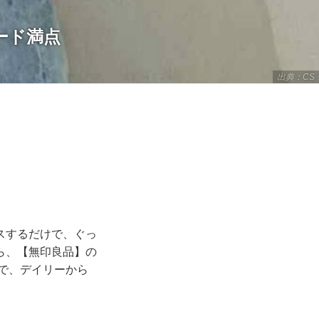
ード満点
出典：CS
スするだけで、ぐっ
ら、【無印良品】の
で、デイリーから