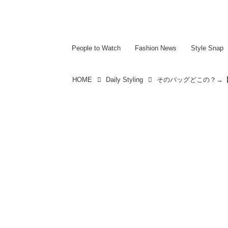
~~~~~~~~~~~
~~~~~~~~~~~
People to Watch
Fashion News
Style Snap
HOME
Daily Styling