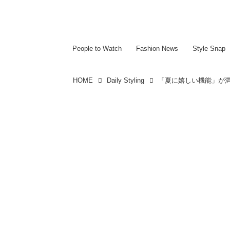
~~~~~~~~~~~
~~~~~~~~~~~
People to Watch
Fashion News
Style Snap
HOME
Daily Styling