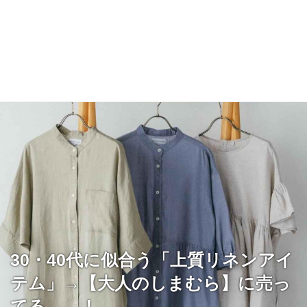
30・40代に似合う「上質リネンアイ
テム」→【大人のしまむら】に売っ
てる、、！