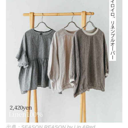
出典：SEASON REASON by Lin.&Red