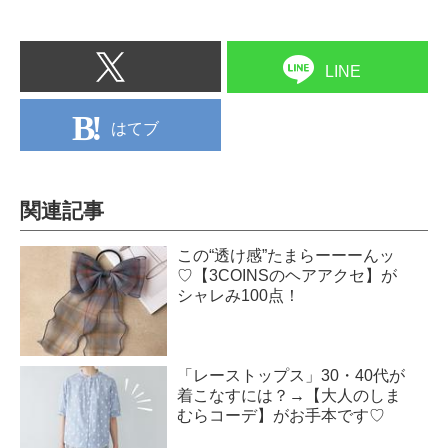
LINE
はてブ
関連記事
この“透け感”たまらーーーんッ
♡【3COINSのヘアアクセ】が
シャレみ100点！
「レーストップス」30・40代が
着こなすには？→【大人のしま
むらコーデ】がお手本です♡