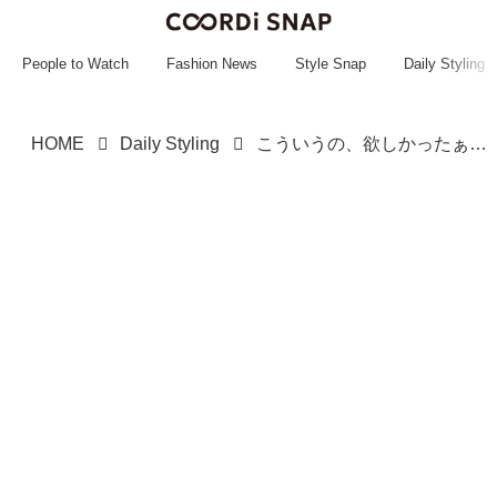
~~~~~~~~~~~
~~~~~~~~~~~
People to Watch
Fashion News
Style Snap
Daily Styling
HOME
Daily Styling
こういうの、欲しかったぁああ！【ROPÉ PICNIC】楽なのに上品♡「低ヒールシューズ」