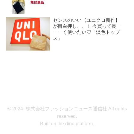
センスのいい【ユニクロ新作】
が目白押し、、！ 今買って長ー
ーーく使いたい♡「淡色トップ
ス」
© 2024- 株式会社ファッションニュース通信社 All rights
reserved.
Built on
the dino platform
.