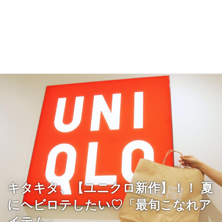
キタキタ、【ユニクロ新作】！！ 夏
にヘビロテしたい♡「最旬こなれア
イテム」