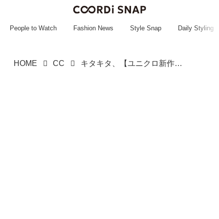
~~~~~~~~~~~
~~~~~~~~~~~
People to Watch
Fashion News
Style Snap
Daily Styling
HOME
CC
キタキタ、【ユニクロ新作】！！ 夏にヘビロテしたい♡「最旬こなれアイテム」