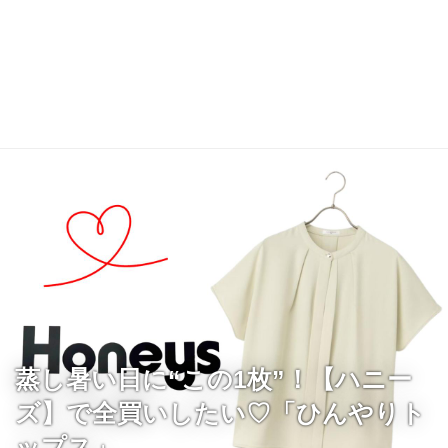
蒸し暑い日に“この1枚”！【ハニー
ズ】で全買いしたい♡「ひんやりト
ップス」