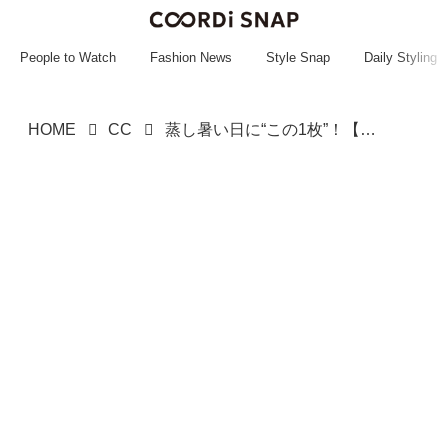
~~~~~~~~~~~
~~~~~~~~~~~
People to Watch
Fashion News
Style Snap
Daily Styling
HOME
CC
蒸し暑い日に“この1枚”！【ハニーズ】で全買いしたい♡「ひんやりトップス」