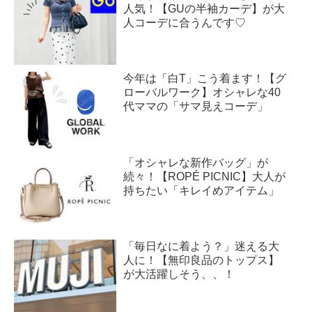
人気！【GUの半袖カーデ】が大
人コーデに合うんです♡
今年は「白T」こう着ます！【グ
ローバルワーク】オシャレな40
代ママの「サマ見えコーデ」
「オシャレな新作バッグ」が
続々！【ROPÉ PICNIC】大人が
持ちたい「キレイめアイテム」
「毎日なに着よう？」迷える大
人に！【無印良品のトップス】
が大活躍しそう、、！