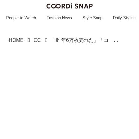
~~~~~~~~~~~
~~~~~~~~~~~
People to Watch
Fashion News
Style Snap
Daily Styling
HOME
CC
「昨年6万枚売れた」「コーデが5秒で決まる」【ROPÉ PICNIC】の「セットアップシリーズ」