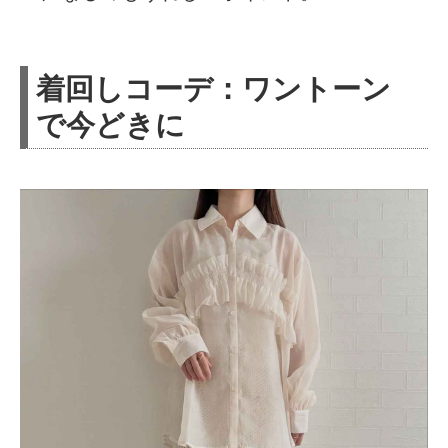
着回しコーデ：ワントーン
で今どきに