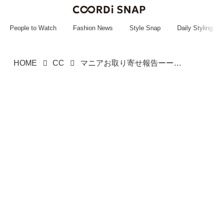
~~~~~~~~~~~
~~~~~~~~~~~
People to Watch
Fashion News
Style Snap
Daily Styling
HOME
CC
マニアお取り寄せ報告ーーーッ！【しまむら】着回し力が天才級♡「淡色フリルシャツ」