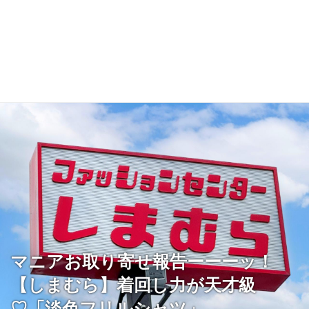
マニアお取り寄せ報告ーーーッ！
【しまむら】着回し力が天才級
♡「淡色フリルシャツ」