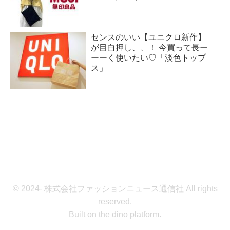
センスのいい【ユニクロ新作】
が目白押し、、！ 今買って長ー
ーーく使いたい♡「淡色トップ
ス」
© 2024- 株式会社ファッションニュース通信社 All rights
reserved.
Built on
the dino platform
.