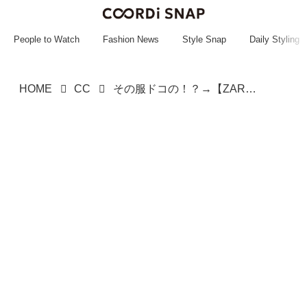
~~~~~~~~~~~
~~~~~~~~~~~
People to Watch
Fashion News
Style Snap
Daily Styling
HOME
CC
その服ドコの！？→【ZARA】なんです！ クシュッと可愛い♡「センス100点トップス」