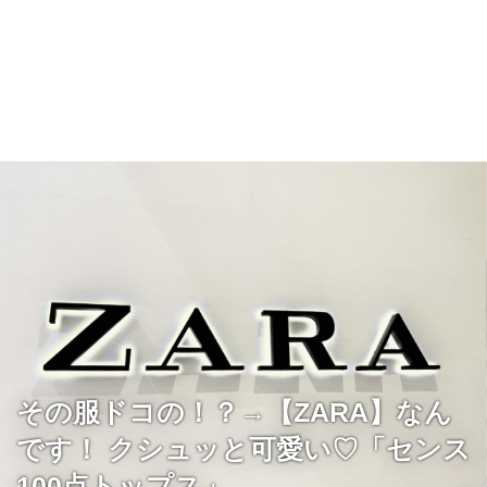
その服ドコの！？→【ZARA】なん
です！ クシュッと可愛い♡「センス
100点トップス」