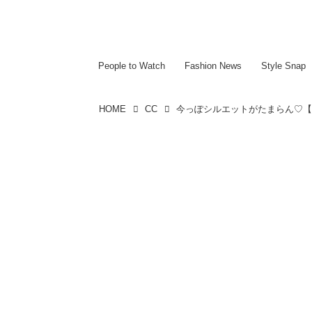
~~~~~~~~~~~
~~~~~~~~~~~
People to Watch
Fashion News
Style Snap
HOME
CC